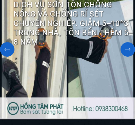
DỊCH VỤ SƠN TÔN CHỐNG
NÓNG VÀ CHỐNG RỈ SÉT
CHUYÊN NGHIỆP. GIẢM 5–10°C
TRONG NHÀ, TÔN BỀN THÊM 5–
8 NĂM
DỰ ÁN