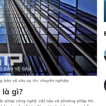
g bảo vệ sâu uy tín, chuyên nghiệp
 là gì?
iải pháp công nghệ, vật liệu và phương pháp thi