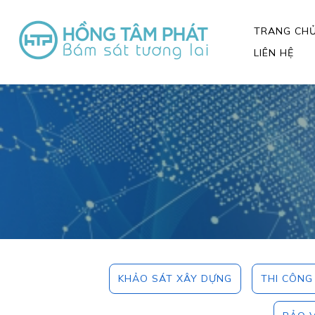
TRANG CH
LIÊN HỆ
KHẢO SÁT XÂY DỰNG
THI CÔN