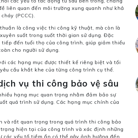
hỏi các yếu tố tác động từ sâu bên trong, chẳng
đề liên quan đến môi trường xung quanh như khả
 cháy (PCCC).
thuần là công việc thi công kỹ thuật, mà còn là
 xuyên suốt trong suốt thời gian sử dụng. Đặc
 tiếp đến tuổi thọ của công trình, giúp giảm thiểu
 toàn cho người sử dụng.
ới các hạng mục được thiết kế riêng biệt và tối
 yêu cầu khắt khe của từng công trình cụ thể.
dịch vụ thi công bảo vệ sâu
 nhiều hạng mục quan trọng nhằm đảm bảo sự
suốt quá trình sử dụng. Các hạng mục chính của
n và rất quan trọng trong quá trình thi công bảo
 trạng hiện tại của công trình và xác định những
ư các yếu tố tiềm ẩn có thể gây ảnh hưởng đến