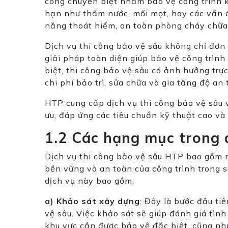
công chuyên biệt nhằm bảo vệ công trình k
hạn như thấm nước, mối mọt, hay các vấn 
năng thoát hiểm, an toàn phòng cháy chữa
Dịch vụ thi công bảo vệ sâu không chỉ đơn 
giải pháp toàn diện giúp bảo vệ công trình
biệt, thi công bảo vệ sâu có ảnh hưởng trực
chi phí bảo trì, sửa chữa và gia tăng độ an
HTP cung cấp dịch vụ thi công bảo vệ sâu v
ưu, đáp ứng các tiêu chuẩn kỹ thuật cao và
1.2 Các hạng mục trong 
Dịch vụ thi công bảo vệ sâu HTP bao gồm
bền vững và an toàn của công trình trong 
dịch vụ này bao gồm:
a) Khảo sát xây dựng
: Đây là bước đầu tiê
vệ sâu. Việc khảo sát sẽ giúp đánh giá tình
khu vực cần được bảo vệ đặc biệt, cũng nh