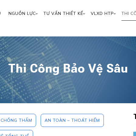
Ủ
NGUỒN LỰC
TƯ VẤN THIẾT KẾ
VLXD HTP
THI C
Thi Công Bảo Vệ Sâu
G CHỐNG THẤM
AN TOÀN – THOÁT HIỂM