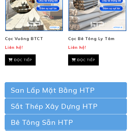
Cọc Vuông BTCT
Cọc Bê Tông Ly Tâm
Liên hệ!
Liên hệ!
ĐỌC TIẾP
ĐỌC TIẾP
San Lấp Mặt Bằng HTP
Sắt Thép Xây Dựng HTP
Bê Tông Sẵn HTP