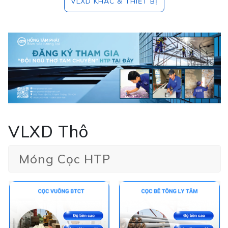
VLXD KHÁC & THIẾT BỊ
VLXD Thô
Móng Cọc HTP