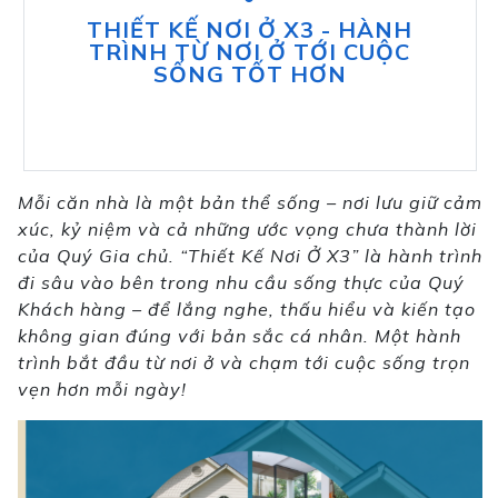
THIẾT KẾ NƠI Ở X3 - HÀNH
TRÌNH TỪ NƠI Ở TỚI CUỘC
SỐNG TỐT HƠN
Mỗi căn nhà là một bản thể sống – nơi lưu giữ cảm
xúc, kỷ niệm và cả những ước vọng chưa thành lời
của Quý Gia chủ. “Thiết Kế Nơi Ở X3” là hành trình
đi sâu vào bên trong nhu cầu sống thực của Quý
Khách hàng – để lắng nghe, thấu hiểu và kiến tạo
không gian đúng với bản sắc cá nhân. Một hành
trình bắt đầu từ nơi ở và chạm tới cuộc sống trọn
vẹn hơn mỗi ngày!