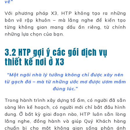
về”
Với phương pháp X3, HTP không tạo ra những
bản vẽ rập khuôn – mà lắng nghe để kiến tạo
từng không gian mang dấu ấn riêng, từ chính
những lựa chọn của bạn.
3.2 HTP gợi ý các gói dịch vụ
thiết kế nơi ở X3
“Một ngôi nhà lý tưởng không chỉ được xây nên
từ gạch đá – mà từ những ước mơ được ươm mầm
đúng lúc.”
Trong hành trình xây dựng tổ ấm, có người đã sẵn
sàng lên kế hoạch, có người mới chỉ bắt đầu hình
dung. Ở bất kỳ giai đoạn nào, HTP luôn sẵn lòng
lắng nghe, đồng hành và giúp Quý Khách hàng
chuẩn bị cho một không gian sống phản ánh