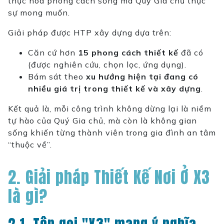
thực hóa phong cách sống mà Quý Gia chủ thực
sự mong muốn.
Giải pháp được HTP xây dựng dựa trên:
Căn cứ hơn
15 phong cách thiết kế
đã có
(được nghiên cứu, chọn lọc, ứng dụng).
Bám sát theo
xu hướng hiện tại đang có
nhiều giá trị trong thiết kế và xây dựng
.
Kết quả là, mỗi công trình không dừng lại là
niềm
tự hào của Quý Gia chủ
, mà còn là không gian
sống khiến từng thành viên trong gia đình an tâm
“thuộc về”.
2. Giải pháp Thiết Kế Nơi Ở X3
là gì?
2.1. Tên gọi "X3" mang ý nghĩa