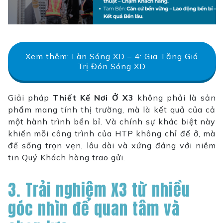
Xem thêm: Làn Sóng XD – 4: Gia Tăng Giá
Trị Đón Sóng XD
Giải pháp
Thiết Kế Nơi Ở X3
không phải là sản
phẩm mang tính thị trường, mà là kết quả của cả
một hành trình bền bỉ. Và chính sự khác biệt này
khiến mỗi công trình của HTP không chỉ để ở, mà
để sống trọn vẹn, lâu dài và xứng đáng với niềm
tin Quý Khách hàng trao gửi.
3. Trải nghiệm X3 từ nhiều
góc nhìn để quan tâm và