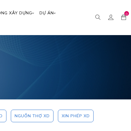
ÔNG XÂY DỰNG
DỰ ÁN
0
D
NGUỒN THỢ XD
XIN PHÉP XD