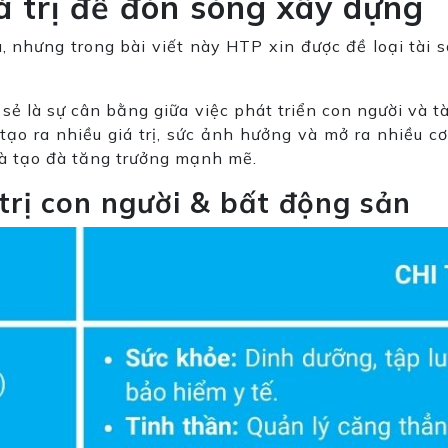
á trị để đón sóng xây dựng
hau, nhưng trong bài viết này HTP xin được đề loại t
ẻ là sự cân bằng giữa việc phát triển con người và tà
tạo ra nhiều giá trị, sức ảnh hưởng và mở ra nhiều cơ
và tạo đà tăng trưởng mạnh mẽ.
 trị con người & bất động sản