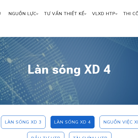
Ủ
NGUỒN LỰC
TƯ VẤN THIẾT KẾ
VLXD HTP
THI C
Làn sóng XD 4
LÀN SÓNG XD 3
LÀN SÓNG XD 4
NGUỒN VIỆC X