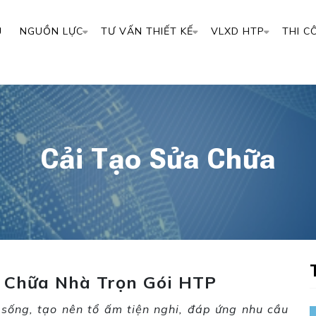
Ủ
NGUỒN LỰC
TƯ VẤN THIẾT KẾ
VLXD HTP
THI C
Cải Tạo Sửa Chữa
a Chữa Nhà Trọn Gói HTP
 sống, tạo nên tổ ấm tiện nghi, đáp ứng nhu cầu