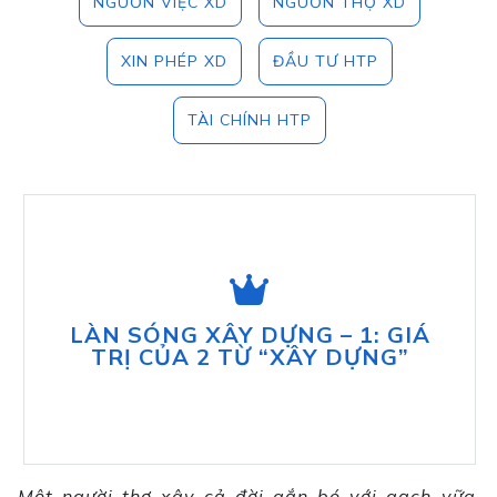
NGUỒN VIỆC XD
NGUỒN THỢ XD
XIN PHÉP XD
ĐẦU TƯ HTP
TÀI CHÍNH HTP
LÀN SÓNG XÂY DỰNG – 1: GIÁ
TRỊ CỦA 2 TỪ “XÂY DỰNG”
Một người thợ xây cả đời gắn bó với gạch vữa,