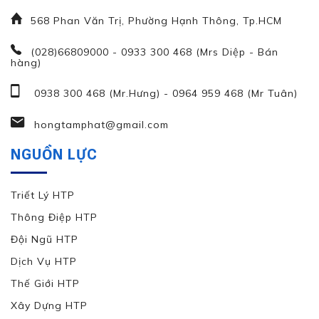
568 Phan Văn Trị, Phường Hạnh Thông, Tp.HCM
(028)66809000 - 0933 300 468 (Mrs Diệp - Bán
hàng)
0938 300 468 (Mr.Hưng)
-
0964 959 468 (Mr Tuân)
hongtamphat@gmail.com
NGUỒN LỰC
Triết Lý HTP
Thông Điệp HTP
Đội Ngũ HTP
Dịch Vụ HTP
Thế Giới HTP
Xây Dựng HTP