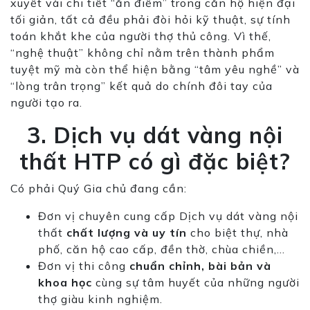
xuyết vài chi tiết “ăn điểm” trong căn hộ hiện đại
tối giản, tất cả đều phải đòi hỏi kỹ thuật, sự tính
toán khắt khe của người thợ thủ
cô
ng. Vì thế,
“nghệ thuật” không chỉ nằm trên thành phẩm
tuyệt
mỹ
mà còn thể hiện bằng “tâm yêu nghề” và
“lòng trân trọng” kết quả do chính đôi tay của
người tạo ra.
3. Dịch vụ dát vàng nội
thất HTP có gì đặc biệt?
Có phải Quý Gia chủ đang cần:
Đơn vị chuyên cung cấp Dịch vụ dát vàng nội
thất
chất lượng và uy tín
cho biệt thự, nhà
phố, căn hộ cao cấp, đền thờ, chùa chiền,…
Đơn vị thi
cô
ng
chuẩn chỉnh, bài bản và
khoa học
cùng sự tâm huyết của những người
thợ giàu kinh nghiệm.