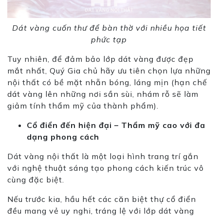
Dát vàng cuốn thư để bàn thờ với nhiều họa tiết
phức tạp
Tuy nhiên, để
đảm bảo
lớp dát vàng được đẹp
mắt nhất, Quý Gia chủ hãy ưu tiên chọn lựa những
nội thất có bề mặt nhẵn bóng, láng mịn (hạn chế
dát vàng lên những nơi sần sùi, nhám rỗ sẽ làm
giảm tính thẩm
mỹ
của thành phẩm).
Cổ điển đến hiện đại – Thẩm
mỹ
cao với đa
dạng phong cách
Dát vàng nội thất là một loại hình trang trí gắn
với nghệ thuật sáng tạo phong cách kiến trúc vô
cùng đặc biệt.
Nếu
trước
kia, hầu hết các căn biệt thự cổ điển
đều mang vẻ uy nghi, tráng lệ với lớp dát vàng