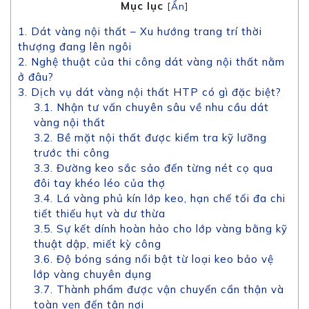
Mục lục
[
Ẩn
]
1. Dát vàng nội thất – Xu hướng trang trí thời
thượng đang lên ngôi
2. Nghệ thuật của thi công dát vàng nội thất nằm
ở đâu?
3. Dịch vụ dát vàng nội thất HTP có gì đặc biệt?
3.1. Nhận tư vấn chuyên sâu về nhu cầu dát
vàng nội thất
3.2. Bề mặt nội thất được kiểm tra kỹ lưỡng
trước thi công
3.3. Đường keo sắc sảo đến từng nét cọ qua
đôi tay khéo léo của thợ
3.4. Lá vàng phủ kín lớp keo, hạn chế tối đa chi
tiết thiếu hụt và dư thừa
3.5. Sự kết dính hoàn hảo cho lớp vàng bằng kỹ
thuật dập, miết kỳ công
3.6. Độ bóng sáng nổi bật từ loại keo bảo vệ
lớp vàng chuyên dụng
3.7. Thành phẩm được vận chuyển cẩn thận và
toàn vẹn đến tận nơi