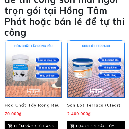
trọn gói tại Hồng Tâm
Phát hoặc bán lẻ để tự thi
công
Hóa Chất Tẩy Rong Rêu
Sơn Lót Terraco (Clear)
70.000
₫
2.400.000
₫
THÊM VÀO GIỎ HÀNG
LỰA CHỌN CÁC TÙY