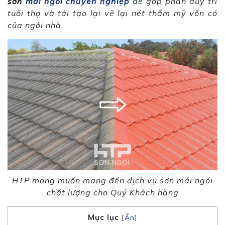
sơn
mái ngói chuyên nghiệp
để góp phần duy trì
tuổi thọ và tái tạo lại vẽ lại nét thẩm mỹ vốn có
của ngôi nhà.
HTP mong muốn mang đến dịch vụ sơn mái ngói
chất lượng cho Quý Khách hàng
Mục lục
[
Ẩn
]