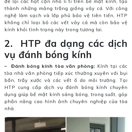
để lại các hạt cặn nhỏ li ti trên bề mặt kính, tạo
thành những mảng trắng giống vảy cá. Với công
nghệ làm sạch và lớp phủ bảo vệ tiên tiến, HTP
không chỉ loại bỏ các vết vảy cá mà còn bảo vệ
kính khỏi tình trạng này trong tương lai.
2. HTP đa dạng các dịch
vụ đánh bóng kính
– Đánh bóng kính tòa văn phòng:
Kính tại các
tòa nhà văn phòng tiếp xúc thường xuyên với bụi
bẩn, trầy xước và các vết ố do môi trường. Tại
HTP cung cấp dịch vụ đánh bóng kính chuyên
dụng giúp bề mặt kính sáng bóng, trong suốt, góp
phần nâng cao hình ảnh chuyên nghiệp của tòa
nhà.