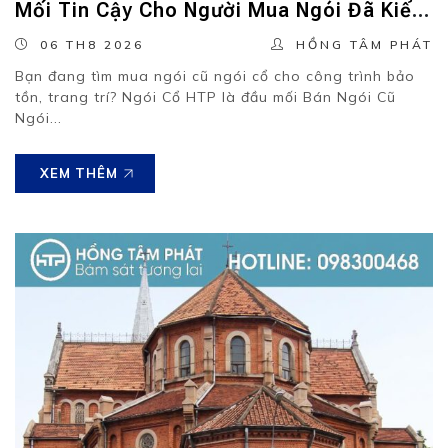
Mối Tin Cậy Cho Người Mua Ngói Đã Kiểm
Tra, Phục Hồi.
06 TH8 2026
HỒNG TÂM PHÁT
Bạn đang tìm mua ngói cũ ngói cổ cho công trình bảo
tồn, trang trí? Ngói Cổ HTP là đầu mối Bán Ngói Cũ
Ngói...
XEM THÊM