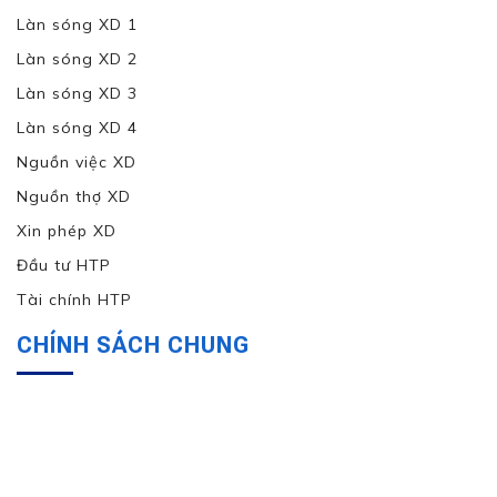
Làn sóng XD 1
Làn sóng XD 2
Làn sóng XD 3
Làn sóng XD 4
Nguồn việc XD
Nguồn thợ XD
Xin phép XD
Đầu tư HTP
Tài chính HTP
CHÍNH SÁCH CHUNG
Tác phong, hình ảnh HTP
Hướng dẫn chung về SP & DV
Mua hàng, thanh toán, giao hàng