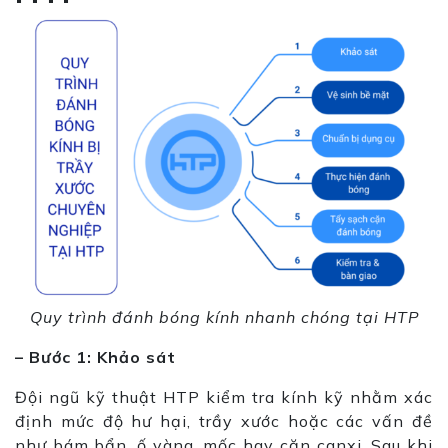
Quy trình đánh bóng kính nhanh chóng tại HTP
– Bước 1: Khảo sát
Đội ngũ kỹ thuật HTP kiểm tra kính kỹ nhằm xác
định mức độ hư hại, trầy xước hoặc các vấn đề
như bám bẩn, ố vàng, mốc hay cặn canxi. Sau khi