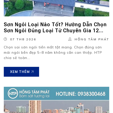
Sơn Ngói Loại Nào Tốt? Hướng Dẫn Chọn
Sơn Ngói Đúng Loại Từ Chuyên Gia 12
Năm Thực Chiến
07 TH8 2026
HỒNG TÂM PHÁT
Chọn sai sơn ngói tiền mất tật mang. Chọn đúng sơn
mái ngói bền đẹp 5–8 năm không cần can thiệp. HTP
chia sẻ toàn...
XEM THÊM