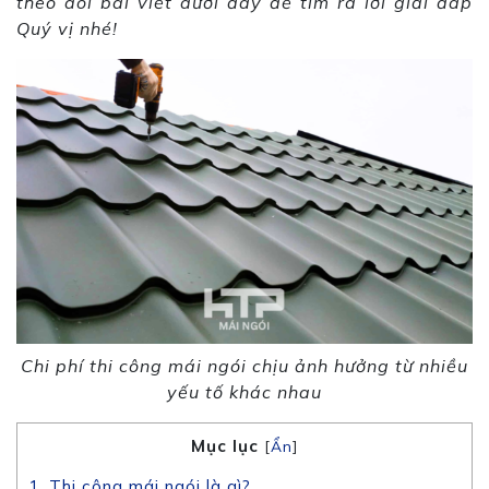
theo dõi bài viết dưới đây để tìm ra lời giải đáp
Quý vị nhé!
Chi phí thi công mái ngói chịu ảnh hưởng từ nhiều
yếu tố khác nhau
Mục lục
[
Ẩn
]
1. Thi công mái ngói là gì?