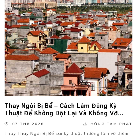
Thay Ngói Bị Bể – Cách Làm Đúng Kỹ
Thuật Để Không Dột Lại Và Không Vỡ
Thêm Ngói Xung Quanh.
07 TH8 2026
HỒNG TÂM PHÁT
Thay Thay Ngói Bị Bể sai kỹ thuật thường làm vỡ thêm