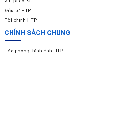
Xin phép XD
Đầu tư HTP
Tài chính HTP
CHÍNH SÁCH CHUNG
Tác phong, hình ảnh HTP
Hướng dẫn chung về SP & DV
Mua hàng, thanh toán, giao hàng
Chính sách đổi trả & hoàn tiền
Hỗ trợ KT, bảo trì & bảo hành
Chương trình CSKH HTP
Chính sách bảo mật lâu dài