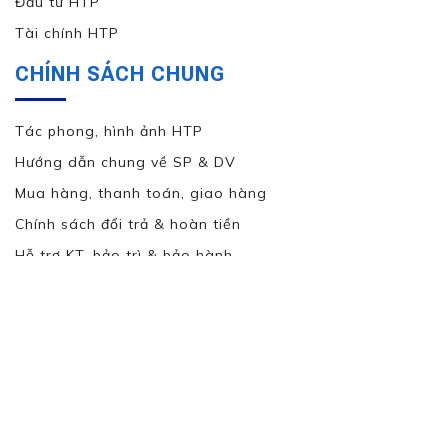
Đầu tư HTP
Tài chính HTP
CHÍNH SÁCH CHUNG
Tác phong, hình ảnh HTP
Hướng dẫn chung về SP & DV
Mua hàng, thanh toán, giao hàng
Chính sách đổi trả & hoàn tiền
Hỗ trợ KT, bảo trì & bảo hành
Chương trình CSKH HTP
Chính sách bảo mật lâu dài